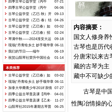
四季古琴公益学堂（丙午
07-21
夏）结业雅集
四季古琴公益学堂（丙午
06-06
夏）如期开学
古琴公益学堂（乙巳·秋）开
09-13
学
古琴公益学堂（乙巳·春）结
04-26
业
内容摘要：
古
古琴公益学堂（乙巳春）如
03-02
期开学
古琴公益学堂（乙巳春）招
02-24
国文人修身养
生开始
琴满中秋——2024淮安大运
09-18
河非遗文化旅游节古琴专场演出
现场|“丹青绘乡土 妙手颂华章
06-11
古琴也是历代
——当博里农民画遇上桃花坞木版
我们的节日——端午
06-19
分唐宋以来古
年画”主题画展暨端午奇妙游互动体
祝贺山阳琴社荣升中国社会
01-14
验活动正式启动！
组织评估等级AAAA
藏的古琴为主
本类推荐
藏中不可缺少的
古琴公益学堂（乙巳春）如
03-02
期开学
现场|“丹青绘乡土 妙手颂华章
06-11
——当博里农民画遇上桃花坞木版
加拿大华裔青少年2018’亲情
07-27
古琴是中国传
年画”主题画展暨端午奇妙游互动体
中华·江苏淮安夏令营琴课
四季公益古琴普及课【丙申·
04-01
验活动正式启动！
春】圆满结束
四季公益古琴普及课【乙未·
11-27
性陶冶情操的
冬】如期开课
山阳琴社2015年暑期古琴普
06-25