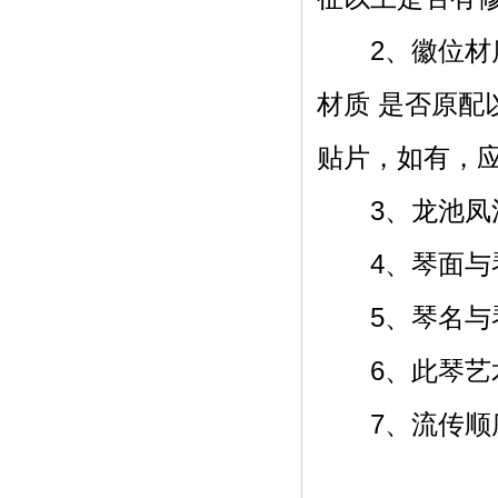
2、徽位材质
材质 是否原
贴片，如有，
3、龙池凤沼
4、琴面与琴
5、琴名与琴
6、此琴艺术
7、流传顺序