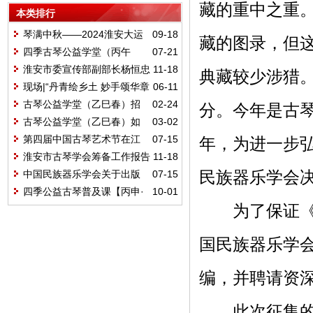
及培训启动
藏的重中之重
本类排行
琴满中秋——2024淮安大运
09-18
藏的图录，但
河非遗文化旅游节古琴专场演出
四季古琴公益学堂（丙午
07-21
夏）结业雅集
淮安市委宣传部副部长杨恒忠
11-18
典藏较少涉猎
在淮安市古琴学会成立大会上的讲
现场|“丹青绘乡土 妙手颂华章
06-11
话
——当博里农民画遇上桃花坞木版
古琴公益学堂（乙巳春）招
02-24
分。今年是古
年画”主题画展暨端午奇妙游互动体
生开始
古琴公益学堂（乙巳春）如
03-02
验活动正式启动！
期开学
第四届中国古琴艺术节在江
07-15
年，为进一步
苏常熟开幕
淮安市古琴学会筹备工作报告
11-18
民族器乐学会
中国民族器乐学会关于出版
07-15
《中国古琴民间典藏》征集古琴资
四季公益古琴普及课【丙申·
10-01
料的通知
秋】完美结业
为了保证《中
国民族器乐学
编，并聘请资
此次征集的古