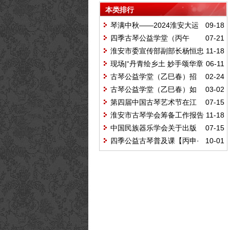
及培训启动
本类排行
琴满中秋——2024淮安大运
09-18
河非遗文化旅游节古琴专场演出
四季古琴公益学堂（丙午
07-21
夏）结业雅集
淮安市委宣传部副部长杨恒忠
11-18
在淮安市古琴学会成立大会上的讲
现场|“丹青绘乡土 妙手颂华章
06-11
话
——当博里农民画遇上桃花坞木版
古琴公益学堂（乙巳春）招
02-24
年画”主题画展暨端午奇妙游互动体
生开始
古琴公益学堂（乙巳春）如
03-02
验活动正式启动！
期开学
第四届中国古琴艺术节在江
07-15
苏常熟开幕
淮安市古琴学会筹备工作报告
11-18
中国民族器乐学会关于出版
07-15
《中国古琴民间典藏》征集古琴资
四季公益古琴普及课【丙申·
10-01
料的通知
秋】完美结业