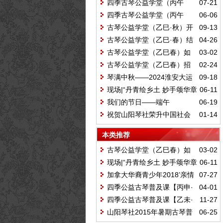
四季古琴公益学堂（丙午
07-21
夏）结业雅集
四季古琴公益学堂（丙午
06-06
夏）如期开学
古琴公益学堂（乙巳·秋）开
09-13
学
古琴公益学堂（乙巳·春）结
04-26
业
古琴公益学堂（乙巳春）如
03-02
期开学
古琴公益学堂（乙巳春）招
02-24
生开始
琴满中秋——2024淮安大运
09-18
河非遗文化旅游节古琴专场演出
现场|“丹青绘乡土 妙手颂华章
06-11
——当博里农民画遇上桃花坞木版
我们的节日——端午
06-19
年画”主题画展暨端午奇妙游互动体
祝贺山阳琴社荣升中国社会
01-14
验活动正式启动！
组织评估等级AAAA
本类推荐
古琴公益学堂（乙巳春）如
03-02
期开学
现场|“丹青绘乡土 妙手颂华章
06-11
——当博里农民画遇上桃花坞木版
加拿大华裔青少年2018’亲情
07-27
年画”主题画展暨端午奇妙游互动体
中华·江苏淮安夏令营琴课
四季公益古琴普及课【丙申·
04-01
验活动正式启动！
春】圆满结束
四季公益古琴普及课【乙未·
11-27
冬】如期开课
山阳琴社2015年暑期古琴普
06-25