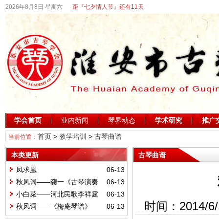
2026年8月8日 星期六
距『七夕情人节』还有11天
学会首页
业内新闻
琴界动态
学术研究
推广
首页
>
教学培训
>
古琴曲谱
当前位置：
本类更新
古琴曲谱
凤求凰
06-13
秋风词——龚一《古琴演奏
06-13
法》
小白菜——河北民歌李祥霆
06-13
时间：2014/
订指法
秋风词——《梅庵琴谱》
06-13