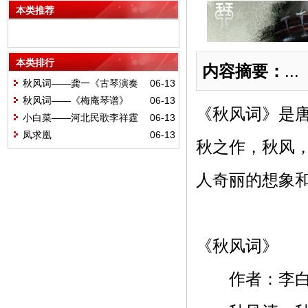
本类推荐
本类排行
内容摘要：
...
秋风词——龚一《古琴演奏
06-13
法》
秋风词——《梅庵琴谱》
06-13
《秋风词》是
小白菜——河北民歌李祥霆
06-13
订指法
凤求凰
06-13
秋之作，秋风
人奇丽的想象
《秋风词》
作者：李