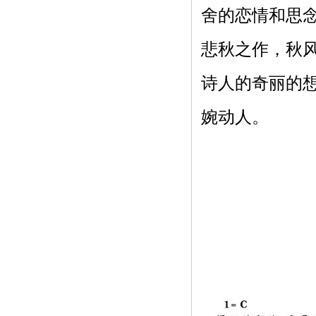
舍的恋情和思
悲秋之作，秋
诗人的奇丽的
婉动人。